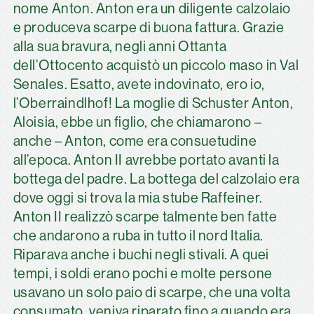
nome Anton. Anton era un diligente calzolaio
e produceva scarpe di buona fattura. Grazie
alla sua bravura, negli anni Ottanta
dell’Ottocento acquistò un piccolo maso in Val
Senales. Esatto, avete indovinato, ero io,
l’Oberraindlhof! La moglie di Schuster Anton,
Aloisia, ebbe un figlio, che chiamarono –
anche – Anton, come era consuetudine
all’epoca. Anton II avrebbe portato avanti la
bottega del padre. La bottega del calzolaio era
dove oggi si trova la mia stube Raffeiner.
Anton II realizzò scarpe talmente ben fatte
che andarono a ruba in tutto il nord Italia.
Riparava anche i buchi negli stivali. A quei
tempi, i soldi erano pochi e molte persone
usavano un solo paio di scarpe, che una volta
consumato, veniva riparato fino a quando era