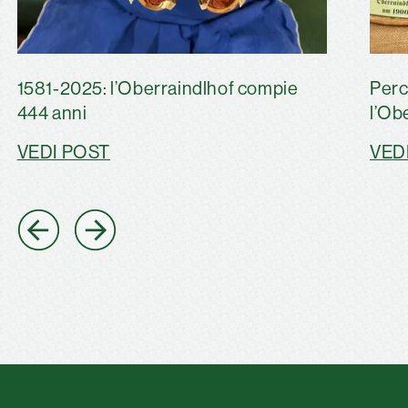
1581-2025: l’Oberraindlhof compie
Perc
444 anni
l’Ob
VEDI POST
VED