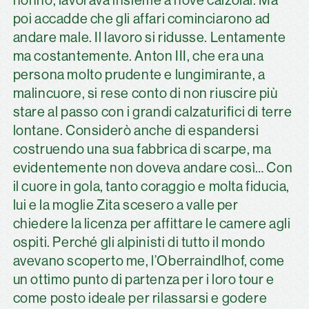
nonno, lavorava insieme a nove calzolai. Ma
poi accadde che gli affari cominciarono ad
andare male. Il lavoro si ridusse. Lentamente
ma costantemente. Anton III, che era una
persona molto prudente e lungimirante, a
malincuore, si rese conto di non riuscire più
stare al passo con i grandi calzaturifici di terre
lontane. Considerò anche di espandersi
costruendo una sua fabbrica di scarpe, ma
evidentemente non doveva andare così… Con
il cuore in gola, tanto coraggio e molta fiducia,
lui e la moglie Zita scesero a valle per
chiedere la licenza per affittare le camere agli
ospiti. Perché gli alpinisti di tutto il mondo
avevano scoperto me, l’Oberraindlhof, come
un ottimo punto di partenza per i loro tour e
come posto ideale per rilassarsi e godere