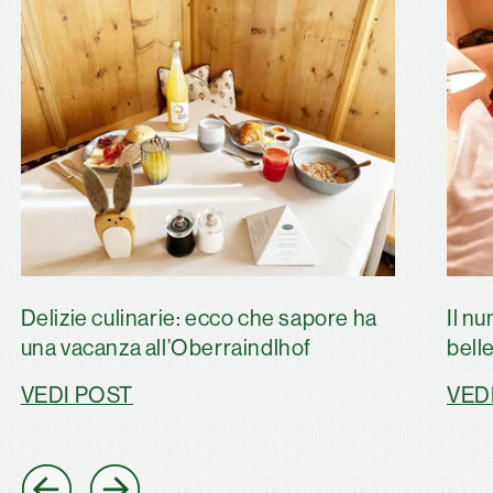
Delizie culinarie: ecco che sapore ha
Il n
una vacanza all’Oberraindlhof
bell
VEDI POST
VED