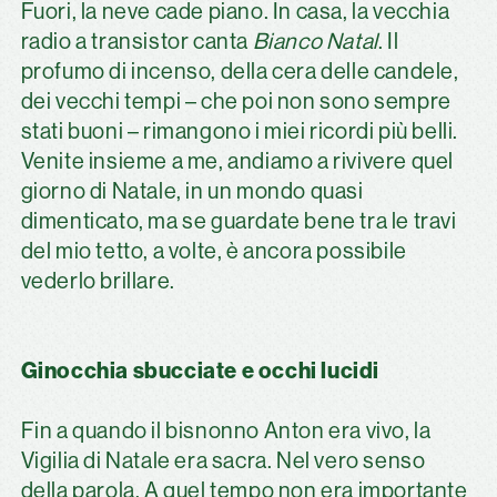
Fuori, la neve cade piano. In casa, la vecchia
radio a transistor canta
Bianco Natal
. Il
profumo di incenso, della cera delle candele,
dei vecchi tempi – che poi non sono sempre
stati buoni – rimangono i miei ricordi più belli.
Venite insieme a me, andiamo a rivivere quel
giorno di Natale, in un mondo quasi
dimenticato, ma se guardate bene tra le travi
del mio tetto, a volte, è ancora possibile
vederlo brillare.
Ginocchia sbucciate e occhi lucidi
Fin a quando il bisnonno Anton era vivo, la
Vigilia di Natale era sacra. Nel vero senso
della parola. A quel tempo non era importante