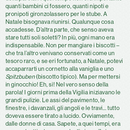
quanti bambini ci fossero, quanti nipoti e
pronipoti gironzolassero per le stube. A
Natale bisognava riunirsi. Qualunque cosa
accadesse. D’altra parte, che senso aveva
stare tutti soli soletti? In più, ogni mano era
indispensabile. Non per mangiare i biscotti –
che tra l’altro venivano conservati come un
tesoro raro, e se eri fortunato, a Natale, potevi
accaparrarti un cornetto alla vaniglia e uno
Spitzbuben
(biscotto tipico). Ma per mettersi
in ginocchio! Eh, sì! Nel vero senso della
parola! I giorni prima della Vigilia iniziavano le
grandi pulizie. Le assi del pavimento, le
finestre, i davanzali, gli angoli e le travi… tutto
doveva essere tirato a lucido. Ovviamente,
dalle donne di casa. Sapete, a quei tempi, era