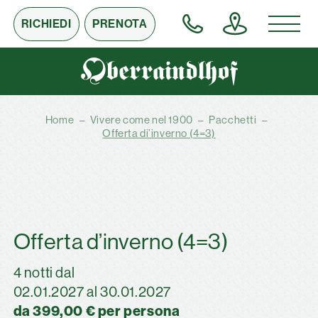
RICHIEDI
PRENOTA
Home
–
Vivere come nel 1900
–
Pacchetti
–
Offerta di’inverno (4=3)
Offerta d’inverno (4=3)
4 notti dal
02.01.2027 al 30.01.2027
da 399,00 € per persona