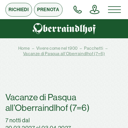
RICHIEDI
PRENOTA
Home
–
Vivere come nel 1900
–
Pacchetti
–
Vacanze di Pasqua all’Oberraindlhof (7=6)
Vacanze di Pasqua
all’Oberraindlhof (7=6)
7 notti dal