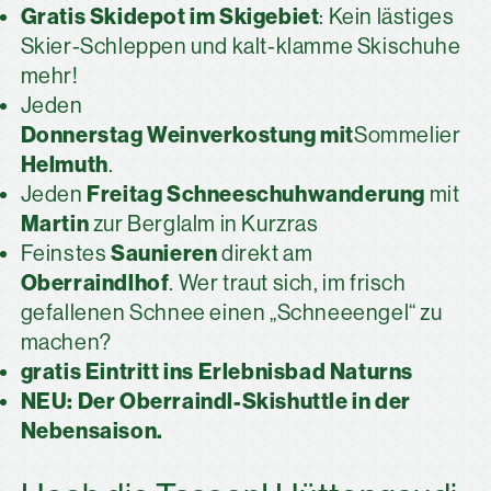
Gratis Skidepot im Skigebiet
: Kein lästiges
Skier-Schleppen und kalt-klamme Skischuhe
mehr!
Jeden
Donnerstag
Weinverkostung mit
Sommelier
Helmuth
.
Freitag
Schneeschuhwanderung
Jeden
mit
Martin
zur Berglalm in Kurzras
Saunieren
Feinstes
direkt am
Oberraindlhof
. Wer traut sich, im frisch
gefallenen Schnee einen „Schneeengel“ zu
machen?
gratis Eintritt ins Erlebnisbad Naturns
NEU: Der Oberraindl-Skishuttle in der
Nebensaison.