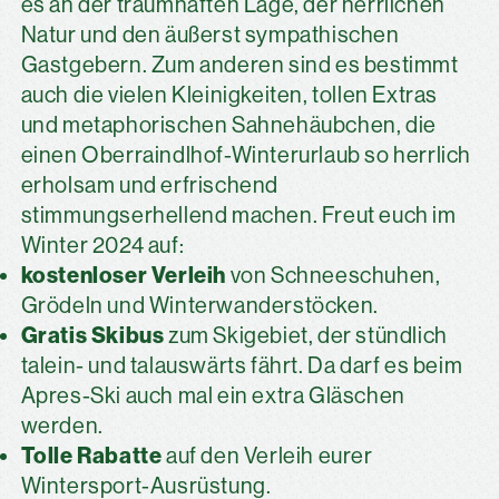
es an der traumhaften Lage, der herrlichen
Natur und den äußerst sympathischen
Gastgebern. Zum anderen sind es bestimmt
auch die vielen Kleinigkeiten, tollen Extras
und metaphorischen Sahnehäubchen, die
einen Oberraindlhof-Winterurlaub so herrlich
erholsam und erfrischend
stimmungserhellend machen. Freut euch im
Winter 2024 auf:
kostenloser Verleih
von Schneeschuhen,
Grödeln und Winterwanderstöcken.
Gratis Skibus
zum Skigebiet, der stündlich
talein- und talauswärts fährt. Da darf es beim
Apres-Ski auch mal ein extra Gläschen
werden.
Tolle Rabatte
auf den Verleih eurer
Wintersport-Ausrüstung.