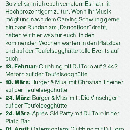
So viel kann ich euch verraten: Es hat mit
Hochprozentigem zu tun. Wenn ihr Musik
mögt und nach dem Carving Schwung gerne
ein paar Runden am „Dancefloor“ dreht,
haben wir hier was für euch. In den
kommenden Wochen warten in den Platzlbar
und auf der Teufelsegghütte tolle Events auf
euch:
13. Februar:
Clubbing mit DJ Toro auf 2.442
Metern auf der Teufelsegghütte
10. März:
Burger & Musi mit Christian Theiner
auf der Teufelsegghütte
24. März:
Burger & Musi mit „Die Vinschger“
auf der Teufelsegghütte
24. März:
Après-Ski Party mit DJ Toro in der
Platzl Bar
01. April:
Ostermontags Clubbing mit DJ Toro