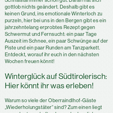
Schnalstal immer schon gut. Daran hat sich
gottlob nichts geändert. Deshalb gibt es
keinen Grund, ins emotionale Winterloch zu
purzeln, hier bei uns in den Bergen gibt es ein
jahrzehntelang erprobtes Rezept gegen
Schwermut und Fernsucht: ein paar Tage
Auszeit im Schnee, ein paar Schwünge auf der
Piste und ein paar Runden am Tanzparkett.
Entdeckt, worauf ihr euch in den nächsten
Wochen freuen könnt!
Winterglück auf Südtirolerisch:
Hier könnt ihr was erleben!
Warum so viele der Oberraindlhof-Gäste
„Wiederholungstäter“ sind? Zum einen liegt