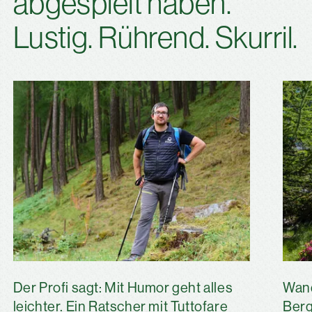
abgespielt haben.
Lustig. Rührend. Skurril.
Der Profi sagt: Mit Humor geht alles
Wand
leichter. Ein Ratscher mit Tuttofare
Berg