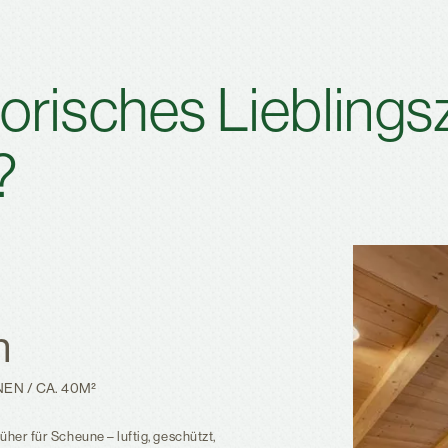
storisches Liebling
?
n
NEN
/
CA. 40M²
üher für Scheune – luftig, geschützt,