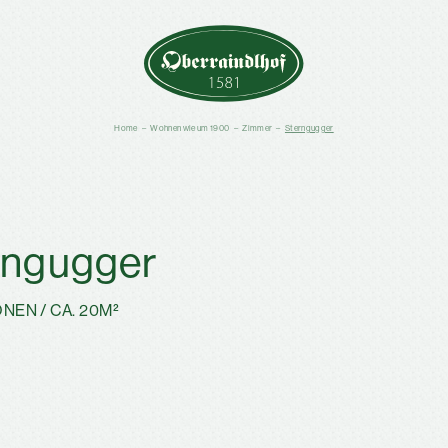
Home
–
Wohnen wie um 1900
–
Zimmer
–
Sterngugger
rngugger
ONEN
/
CA. 20M²