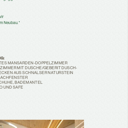
wir
im Neubau.*
G:
TES MANSARDEN-DOPPELZIMMER
ZIMMER MIT DUSCHE/GEBERIT DUSCH-
ECKEN AUS SCHNALSER NATURSTEIN
ACHFENSTER
CHUHE, BADEMANTEL
IO UND SAFE