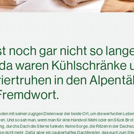
st noch gar nicht so lang
 da waren Kühlschränke 
iertruhen in den Alpentä
 Fremdwort.
en mit seinen zugigen Dielen war der beste Ort, um die wertvollen Lebe
n. Und so sah man, wenn man für eine Handvoll Mehl oder ein Stück Brot
g, durchs Dach die Sterne funkeln. Keine Sorge, die Ritzen in der Dachsc
ge nicht mehr. Dafür aber ein zauberhaftes Dachfenster, das euch zum S