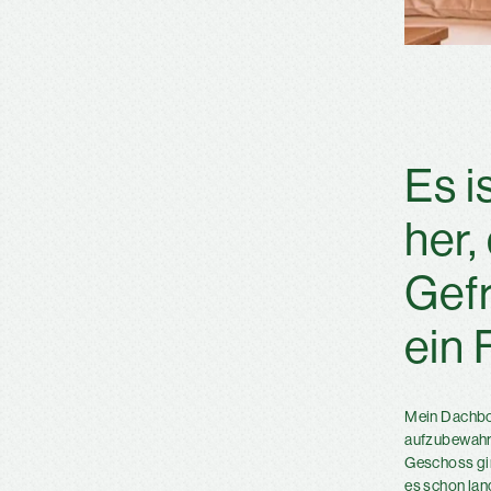
Es i
her,
Gefr
ein
Mein Dachbod
aufzubewahre
Geschoss gin
es schon lan