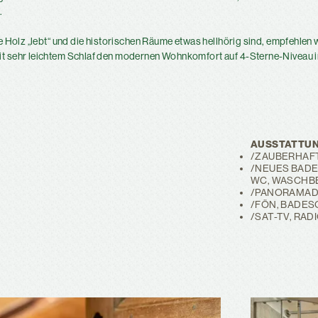
.
te Holz „lebt“ und die historischen Räume etwas hellhörig sind, empfehlen 
t sehr leichtem Schlaf den modernen Wohnkomfort auf 4-Sterne-Niveau 
AUSSTATTUN
ZAUBERHAF
NEUES BADE
WC, WASCHB
PANORAMAD
FÖN, BADES
SAT-TV, RAD