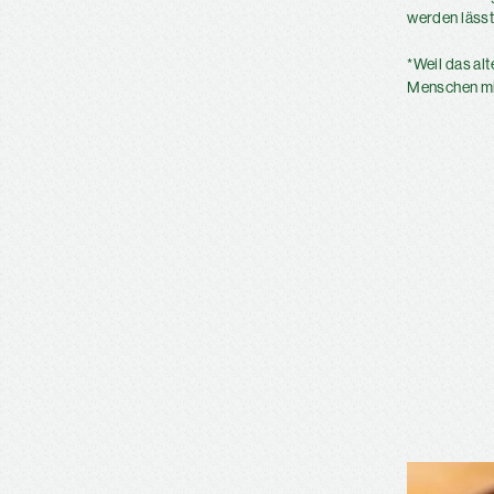
werden lässt
*Weil das al
Menschen mi