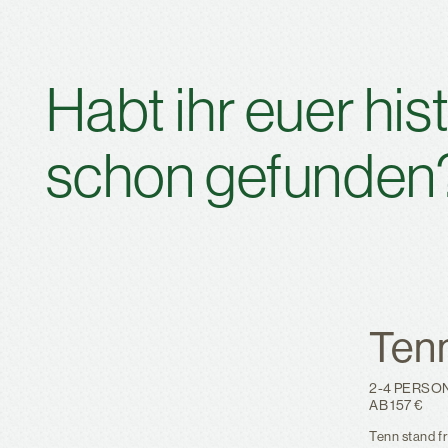
Habt ihr euer hi
schon gefunden
Ten
2-4 PERSO
AB 157 €
Tenn stand fr