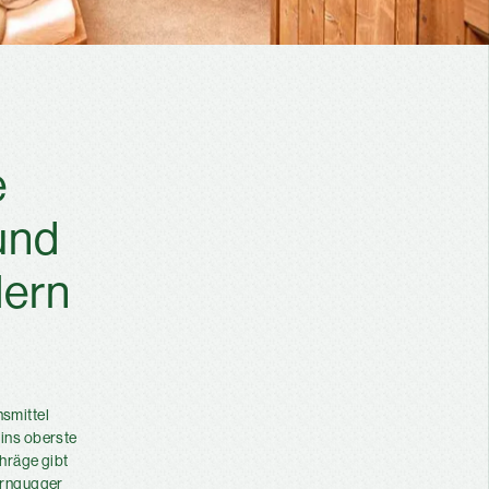
e
und
lern
nsmittel
 ins oberste
hräge gibt
terngugger