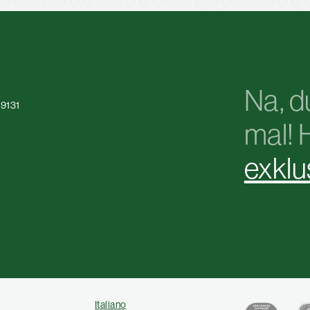
Na, d
9131
mal! 
exklu
Italiano