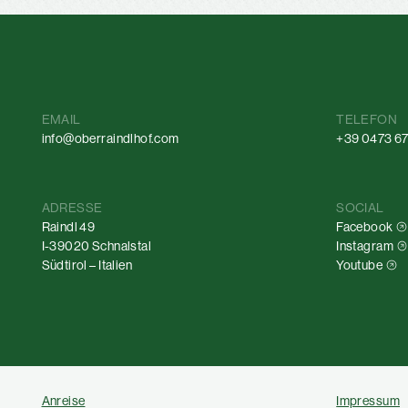
EMAIL
TELEFON
info@oberraindlhof.com
+39 0473 67
ADRESSE
SOCIAL
Raindl 49
Facebook
I-39020 Schnalstal
Instagram
Südtirol – Italien
Youtube
Anreise
Impressum