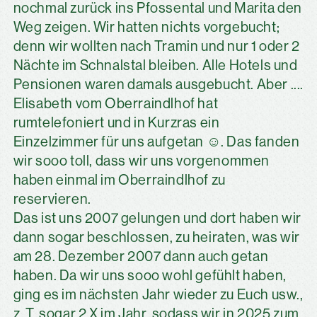
nochmal zurück ins Pfossental und Marita den
Weg zeigen. Wir hatten nichts vorgebucht;
denn wir wollten nach Tramin und nur 1 oder 2
Nächte im Schnalstal bleiben. Alle Hotels und
Pensionen waren damals ausgebucht. Aber ....
Elisabeth vom Oberraindlhof hat
rumtelefoniert und in Kurzras ein
Einzelzimmer für uns aufgetan ☺️. Das fanden
wir sooo toll, dass wir uns vorgenommen
haben einmal im Oberraindlhof zu
reservieren.
Das ist uns 2007 gelungen und dort haben wir
dann sogar beschlossen, zu heiraten, was wir
am 28. Dezember 2007 dann auch getan
haben. Da wir uns sooo wohl gefühlt haben,
ging es im nächsten Jahr wieder zu Euch usw.,
z. T. sogar 2 X im Jahr, sodass wir in 2025 zum