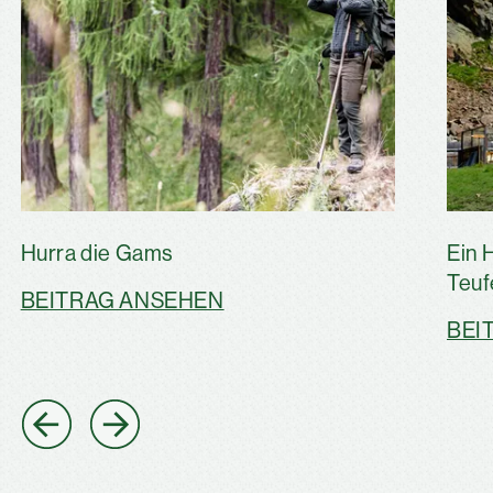
Hurra die Gams
Ein 
Teuf
BEITRAG ANSEHEN
BEI