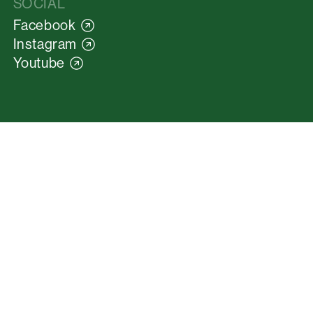
SOCIAL
Facebook
Instagram
Youtube
Anreise
Newsletter
Webcams
Downloads
Jobs
Impressum
Privacy
Cookies
Sitemap
Italiano
English